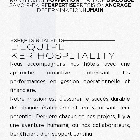
TRANSMISSION
FORMATION
HÉRITAGE
DIALOGUE
SAVOIR-FAIRE
EXPERTISE
PRÉCISION
ANCRAGE
DETERMINATION
HUMAIN
EXPERTS & TALENTS
L'ÉQUIPE
KER HOSPITALITY
Nous accompagnons nos hôtels avec une
approche proactive, optimisant les
performances en gestion opérationnelle et
financière.
Notre mission est d'assurer le succès durable
de chaque établissement en valorisant leur
potentiel. Derrière chacun de nos projets, il y a
une aventure humaine, où nos collaborateurs,
bénéficient d'un support continu.