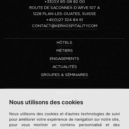
+33(0)1 85 08 82 00
ROUTE DE SACONNEX-D'ARVE 107 A
1228 PLAN-LES-OUATES, SUISSE
+41(0)27 324 84 61
CONTACT@KERHOSPITALITY.COM
HÔTELS
MÉTIERS
ENGAGEMENTS
ACTUALITÉS
GROUPES & SÉMINAIRES
CONTACT
Nous utilisons des cookies
RECRUTEMENT
MENTIONS LÉGALES
Nous utilisons des cookies et d'autres technologies de suivi
CONFIDENTIALITÉ
pour améliorer votre expérience de navigation sur notre site,
pour vous montrer un contenu personnalisé et des
GESTION COOKIES