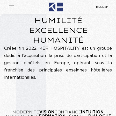
KER HOSPITALITY
À PROPOS
ENGLISH
À PROPOS
HUMILITÉ
HÔTELS
EXCELLENCE
MÉTIERS
HUMANITÉ
ENGAGEMENTS
RECRUTEMENT
Créée fin 2022, KER HOSPITALITY est un groupe
ACTUALITÉS
dédié à l’acquisition, la prise de participation et la
GROUPES & SÉMINAIRES
gestion d’hôtels en Europe, opérant sous la
CONTACT
franchise des principales enseignes hôtelières
internationales.
MODERNITÉ
VISION
CONFIANCE
INTUITION